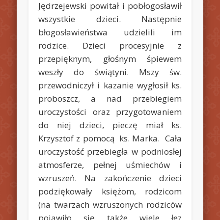
Jędrzejewski powitał i pobłogosławił
wszystkie dzieci. Następnie
błogosławieństwa udzielili im
rodzice. Dzieci procesyjnie z
przepięknym, głośnym śpiewem
weszły do świątyni. Mszy św.
przewodniczył i kazanie wygłosił ks.
proboszcz, a nad przebiegiem
uroczystości oraz przygotowaniem
do niej dzieci, pieczę miał ks.
Krzysztof z pomocą ks. Marka. Cała
uroczystość przebiegła w podniosłej
atmosferze, pełnej uśmiechów i
wzruszeń. Na zakończenie dzieci
podziękowały księżom, rodzicom
(na twarzach wzruszonych rodziców
pojawiło się także wiele łez