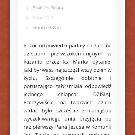
Parafia św. Stefana
5 maja 2013
Aktualności
,
Galeria
Różne odpowiedzi padały na zadane
dzieciom pierwszokomunijnym w
kazaniu przez ks. Marka pytanie:
jaki był wasz najszczęśliwszy dzień w
życiu. Szczególnie dobitnie i
poruszająco zabrzmiała odpowiedź
jednego chłopca: DZISIAJ.
Rzeczywiście, na twarzach dzieci
widać było szczęście z nadejścia
wyczekiwanego dnia przyjęcia po
raz pierwszy Pana Jezusa w Komunii
św. Także na twarzach rodziców,