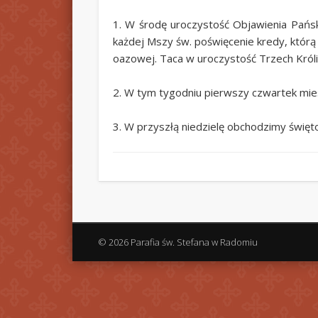
1. W środę uroczystość Objawienia Pańsk
każdej Mszy św. poświęcenie kredy, któr
oazowej. Taca w uroczystość Trzech Króli
2. W tym tygodniu pierwszy czwartek miesi
3. W przyszłą niedzielę obchodzimy święt
© 2026 Parafia św. Stefana w Radomiu