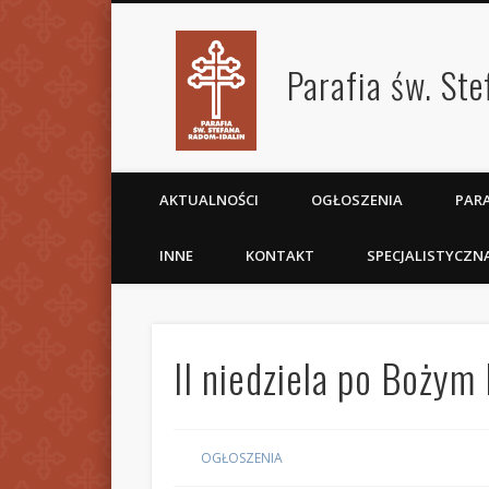
Parafia św. St
AKTUALNOŚCI
OGŁOSZENIA
PARA
INNE
KONTAKT
SPECJALISTYCZN
II niedziela po Bożym
OGŁOSZENIA