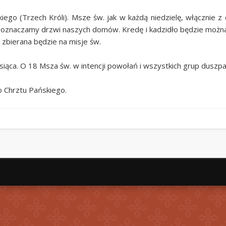
iego (Trzech Króli). Msze św. jak w każdą niedzielę, włącznie 
ą oznaczamy drzwi naszych domów. Kredę i kadzidło będzie możn
 zbierana będzie na misje św.
ąca. O 18 Msza św. w intencji powołań i wszystkich grup duszpas
o Chrztu Pańskiego.