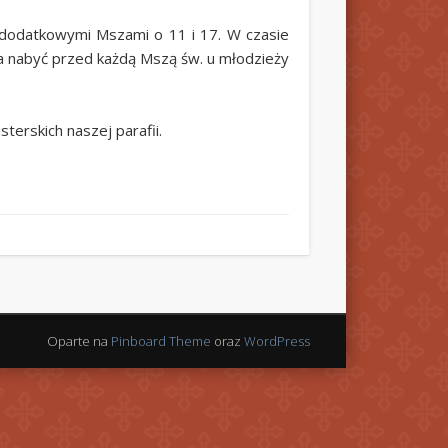
z dodatkowymi Mszami o 11 i 17. W czasie
a nabyć przed każdą Mszą św. u młodzieży
terskich naszej parafii.
Oparte na
Pinboard Theme
oraz
WordPress