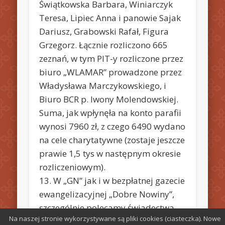
Świątkowska Barbara, Winiarczyk
Teresa, Lipiec Anna i panowie Sajak
Dariusz, Grabowski Rafał, Figura
Grzegorz. Łącznie rozliczono 665
zeznań, w tym PIT-y rozliczone przez
biuro „WLAMAR” prowadzone przez
Władysława Marczykowskiego, i
Biuro BCR p. Iwony Molendowskiej.
Suma, jak wpłynęła na konto parafii
wynosi 7960 zł, z czego 6490 wydano
na cele charytatywne (zostaje jeszcze
prawie 1,5 tys w następnym okresie
rozliczeniowym).
13. W „GN” jak i w bezpłatnej gazecie
ewangelizacyjnej „Dobre Nowiny”,
szczególnie polecamy świadectwa
Na naszej stronie wykorzystywane są pliki cookies (ciasteczka). Nowe
doświadczenia Bożego Miłosierdzia.