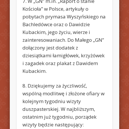
7. W „GN” m.in. „Raport o stanie
Kościoła” w Polsce, artykuły o
pobytach prymasa Wyszyńskiego na
Bachledówce oraz o Dawidzie
Kubackim, jego życiu, wierze i
zainteresowaniach. Do Małego „GN”
dołączony jest dodatek z
dziesiątkami łamigłówek, krzyżówek
i zagadek oraz plakat z Dawidem
Kubackim.
8. Dziękujemy za życzliwość,
wspólną modlitwę i złożone ofiary w
kolejnym tygodniu wizyty
duszpasterskiej. W najbliższym,
ostatnim już tygodniu, porządek
wizyty będzie następujący: