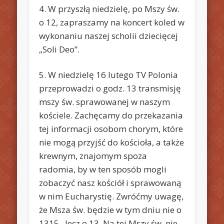
4. W przyszłą niedzielę, po Mszy św.
o 12, zapraszamy na koncert koled w
wykonaniu naszej scholii dziecięcej
„Soli Deo”.
5. W niedzielę 16 lutego TV Polonia
przeprowadzi o godz. 13 transmisję
mszy św. sprawowanej w naszym
kościele. Zachęcamy do przekazania
tej informacji osobom chorym, które
nie mogą przyjść do kościoła, a także
krewnym, znajomym spoza
radomia, by w ten sposób mogli
zobaczyć nasz kościół i sprawowaną
w nim Eucharystię. Zwróćmy uwagę,
że Msza św. będzie w tym dniu nie o
1315 , lecz o 13. Na tej Mszy św. nie