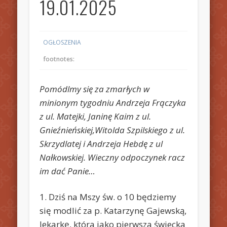
19.01.2025
OGŁOSZENIA
footnotes:
Pomódlmy się za zmarłych w
minionym tygodniu Andrzeja Frączyka
z ul. Matejki, Janinę Kaim z ul.
Gnieźnieńskiej,Witolda Szpilskiego z ul.
Skrzydlatej i Andrzeja Hebdę z ul
Nałkowskiej. Wieczny odpoczynek racz
im dać Panie…
1. Dziś na Mszy św. o 10 będziemy
się modlić za p. Katarzynę Gajewską,
lekarkę, która jako pierwsza świecka