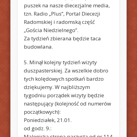
puszek na nasze diecezjalne media,
tzn. Radio „Plus”, Portal Diecezji
Radomskiej i radomską część
„Gościa Niedzielnego”.
Za tydzień zbierana będzie taca
budowlana.
5. Minął kolejny tydzień wizyty
duszpasterskiej. Za wszelkie dobro
tych kolędowych spotkań bardzo
dziękujemy. W najbliższym
tygodniu porządek wizyty będzie
następujący (kolejność od numerów
początkowych):
Poniedziałek, 21.01.
od godz. 9.:
Malenicka strona parzysta od nr 114