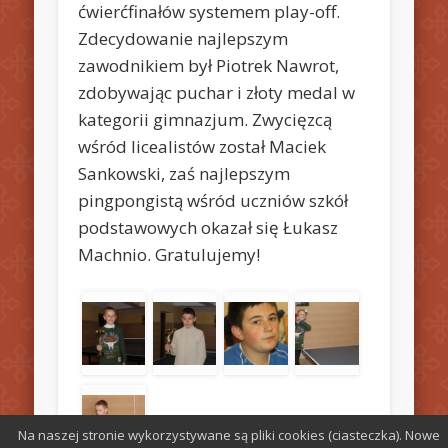
ćwierćfinałów systemem play-off.
Zdecydowanie najlepszym
zawodnikiem był Piotrek Nawrot,
zdobywając puchar i złoty medal w
kategorii gimnazjum. Zwycięzcą
wśród licealistów został Maciek
Sankowski, zaś najlepszym
pingpongistą wśród uczniów szkół
podstawowych okazał się Łukasz
Machnio. Gratulujemy!
Na naszej stronie wykorzystywane są pliki cookies (ciasteczka). Nowe