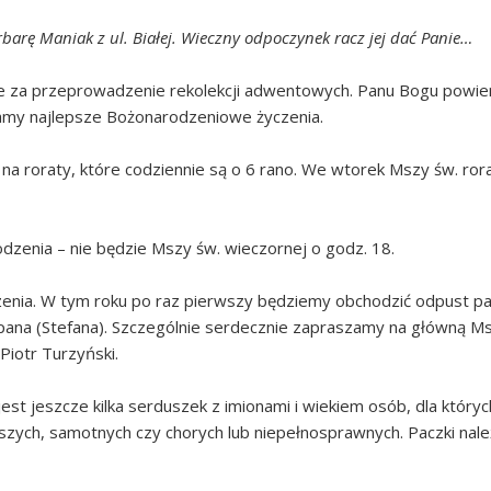
arę Maniak z ul. Białej. Wieczny odpoczynek racz jej dać Panie…
zie za przeprowadzenie rekolekcji adwentowych. Panu Bogu powie
damy najlepsze Bożonarodzeniowe życzenia.
na roraty, które codziennie są o 6 rano. We wtorek Mszy św. ror
odzenia – nie będzie Mszy św. wieczornej o godz. 18.
enia. W tym roku po raz pierwszy będziemy obchodzić odpust para
czepana (Stefana). Szczególnie serdecznie zapraszamy na główną M
Piotr Turzyński.
 jest jeszcze kilka serduszek z imionami i wiekiem osób, dla kt
arszych, samotnych czy chorych lub niepełnosprawnych. Paczki należ