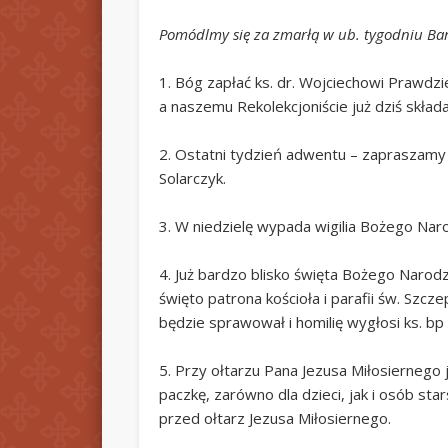
Pomódlmy się za zmarłą w ub. tygodniu Barb
1. Bóg zapłać ks. dr. Wojciechowi Prawd
a naszemu Rekolekcjoniście już dziś skła
2. Ostatni tydzień adwentu – zapraszamy 
Solarczyk.
3. W niedzielę wypada wigilia Bożego Nar
4. Już bardzo blisko święta Bożego Narodz
święto patrona kościoła i parafii św. Sz
będzie sprawował i homilię wygłosi ks. bp 
5. Przy ołtarzu Pana Jezusa Miłosiernego
paczkę, zarówno dla dzieci, jak i osób st
przed ołtarz Jezusa Miłosiernego.