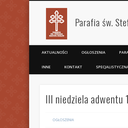
Parafia św. St
AKTUALNOŚCI
OGŁOSZENIA
PARA
INNE
KONTAKT
SPECJALISTYCZN
III niedziela adwentu
OGŁOSZENIA