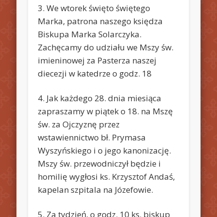
3. We wtorek święto świętego
Marka, patrona naszego księdza
Biskupa Marka Solarczyka.
Zachęcamy do udziału we Mszy św.
imieninowej za Pasterza naszej
diecezji w katedrze o godz. 18
4. Jak każdego 28. dnia miesiąca
zapraszamy w piątek o 18. na Mszę
św. za Ojczyznę przez
wstawiennictwo bł. Prymasa
Wyszyńskiego i o jego kanonizację.
Mszy św. przewodniczył będzie i
homilię wygłosi ks. Krzysztof Andaś,
kapelan szpitala na Józefowie.
5. Za tydzień, o godz. 10 ks. biskup