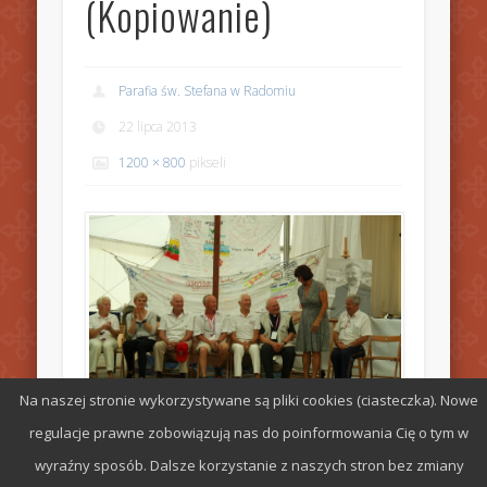
(Kopiowanie)
Parafia św. Stefana w Radomiu
22 lipca 2013
1200 × 800
pikseli
Na naszej stronie wykorzystywane są pliki cookies (ciasteczka). Nowe
regulacje prawne zobowiązują nas do poinformowania Cię o tym w
wyraźny sposób. Dalsze korzystanie z naszych stron bez zmiany