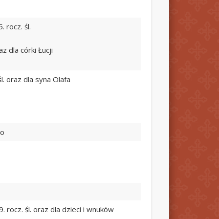
 rocz. śl.
z dla córki Łucji
l. oraz dla syna Olafa
go
 rocz. śl. oraz dla dzieci i wnuków