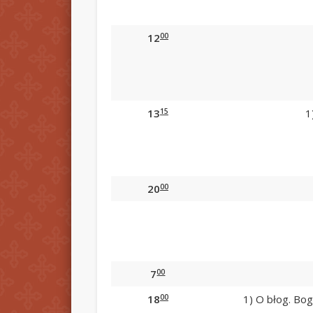
00
12
15
13
1
00
20
00
7
00
18
1) O błog. Bog