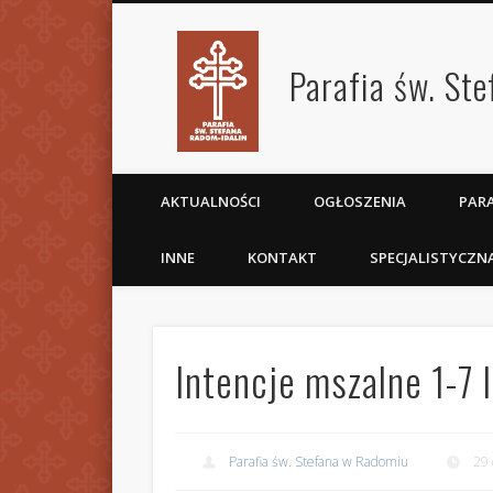
Parafia św. St
AKTUALNOŚCI
OGŁOSZENIA
PARA
INNE
KONTAKT
SPECJALISTYCZN
Intencje mszalne 1-7 l
Parafia św. Stefana w Radomiu
29 