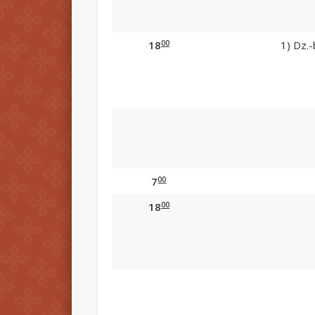
00
18
1) Dz.-
00
7
00
18