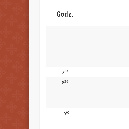
Godz.
00
7
30
8
00
10