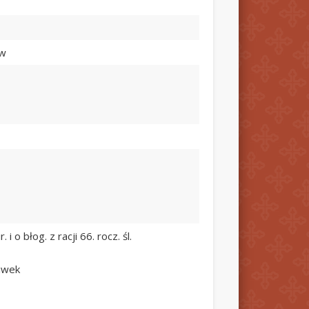
ów
 o błog. z racji 66. rocz. śl.
Siwek