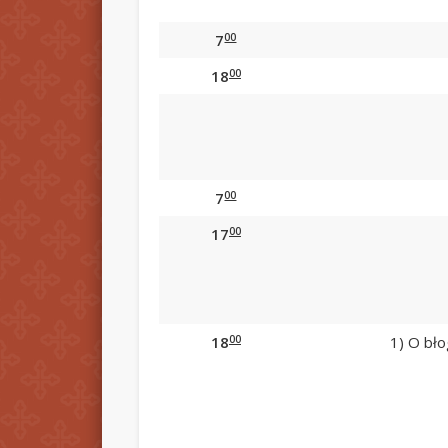
00
7
00
18
00
7
00
17
00
18
1) O bło