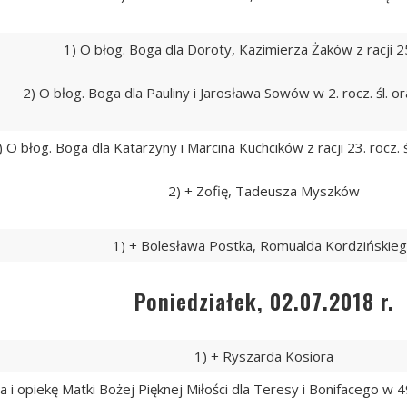
1) O błog. Boga dla Doroty, Kazimierza Żaków z racji 25.
2) O błog. Boga dla Pauliny i Jarosława Sowów w 2. rocz. śl. ora
) O błog. Boga dla Katarzyny i Marcina Kuchcików z racji 23. rocz. ś
2) + Zofię, Tadeusza Myszków
1) + Bolesława Postka, Romualda Kordzińskie
Poniedziałek, 02.07.2018 r.
1) + Ryszarda Kosiora
a i opiekę Matki Bożej Pięknej Miłości dla Teresy i Bonifacego w 49.