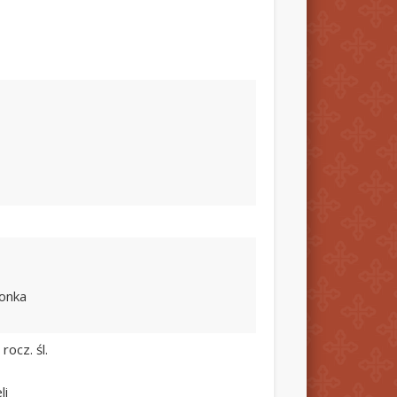
lonka
rocz. śl.
li