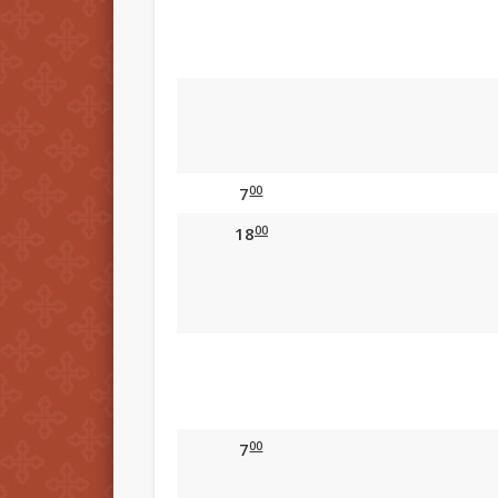
00
7
00
18
00
7