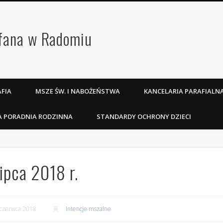
efana w Radomiu
FIA
MSZE ŚW. I NABOŻEŃSTWA
KANCELARIA PARAFIALN
A PORADNIA RODZINNA
STANDARDY OCHRONY DZIECI
ipca 2018 r.
czerwca 2018
Intencje mszalne