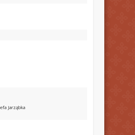
)
zefa Jarząbka