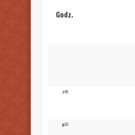
Godz.
00
7
30
8