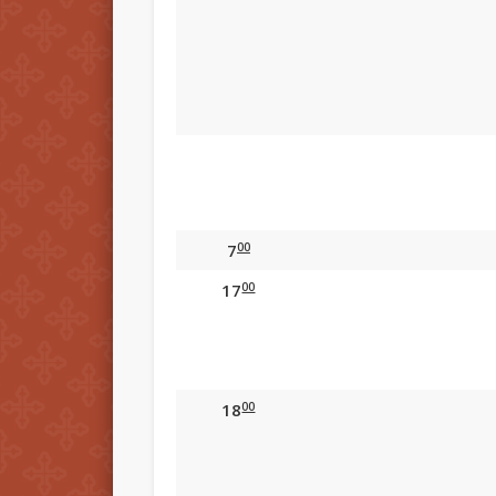
00
7
00
17
00
18