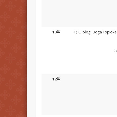
00
10
1) O błog. Boga i opiekę
2)
00
12