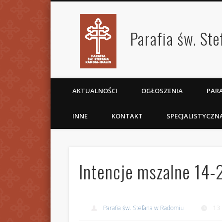
Parafia św. St
AKTUALNOŚCI
OGŁOSZENIA
PARA
INNE
KONTAKT
SPECJALISTYCZN
Intencje mszalne 14-
Parafia św. Stefana w Radomiu
13 