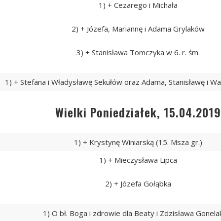
1) + Cezarego i Michała
2) + Józefa, Mariannę i Adama Grylaków
3) + Stanisława Tomczyka w 6. r. śm.
1) + Stefana i Władysławę Sekułów oraz Adama, Stanisławę i 
Wielki Poniedziałek, 15.04.201
1) + Krystynę Winiarską (15. Msza gr.)
1) + Mieczysława Lipca
2) + Józefa Gołąbka
1) O bł. Boga i zdrowie dla Beaty i Zdzisława Gonel