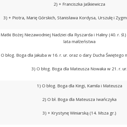
2) + Franciszka Jaśkiewicza
3) + Piotra, Marię Górskich, Stanisława Kordysa, Urszulę i Zy
 Matki Bożej Niezawodniej Nadziei dla Ryszarda i Haliny (40. r. śl
lata małżeństwa
 O błog. Boga dla Jakuba w 16. r. ur. oraz o dary Ducha Święteg
3) O błog. Boga dla Mateusza Nowaka w 21. r. ur
1) O błog. Boga dla Kingi, Kamila i Mateusza
2) O bł. Boga dla Mateusza Iwańczyka
3) + Krystynę Winiarską (14. Msza gr.)