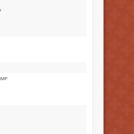
w
 NMP