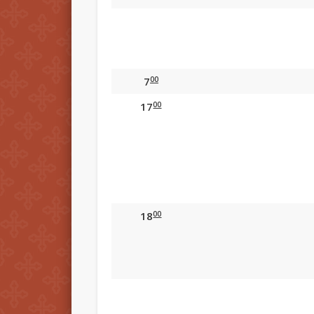
00
7
00
17
00
18