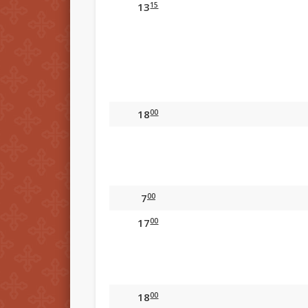
15
13
00
18
00
7
00
17
00
18