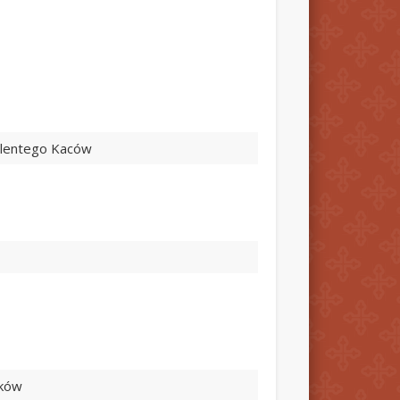
Walentego Kaców
9
aków