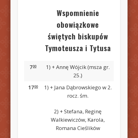
Wspomnienie
obowiązkowe
świętych biskupów
Tymoteusza i Tytusa
7
1) + Annę Wójcik (msza gr.
00
25.)
17
1) + Jana Dąbrowskiego w 2.
00
rocz. śm.
2) + Stefana, Reginę
Walkiewiczów, Karola,
Romana Cieślików