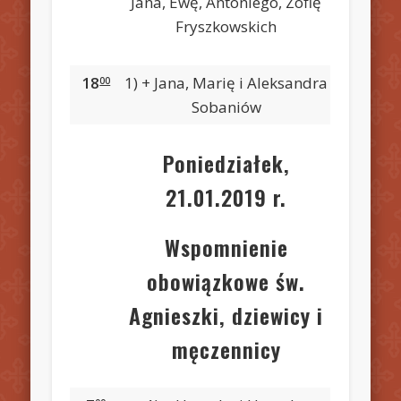
Jana, Ewę, Antoniego, Zofię
Fryszkowskich
18
1) + Jana, Marię i Aleksandra
00
Sobaniów
Poniedziałek,
21.01.2019 r.
Wspomnienie
obowiązkowe św.
Agnieszki, dziewicy i
męczennicy