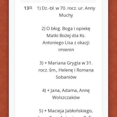
13
1) Dz.-bł. w 70. rocz. ur. Anny
15
Muchy
2) O błog. Boga i opiekę
Matki Bożej dla Ks.
Antoniego Lisa z okazji
imienin
3) + Mariana Grygla w 31.
rocz. śm., Helenę i Romana
Sobaniów
4) + Jana, Adama, Annę
Wolszczaków
5) + Macieja Jabłońskiego,