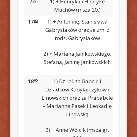
7
1) + Henryka i Henrykę
00
Muchów (msza 20.)
17
1) + Antoninę, Stanisława
00
Gabrysiaków oraz za zm. z
rodz. Gabrysiaków
2) + Mariana Janikowskiego,
Stefana, Janinę Jankowskich
18
1) Dz.-bł. za Babcie i
00
Dziadków Kobylarczyków i
Linowskich oraz za Prababcie
– Mariannę Pasek i Leokadię
Linowską
2) + Annę Wójcik (msza gr.