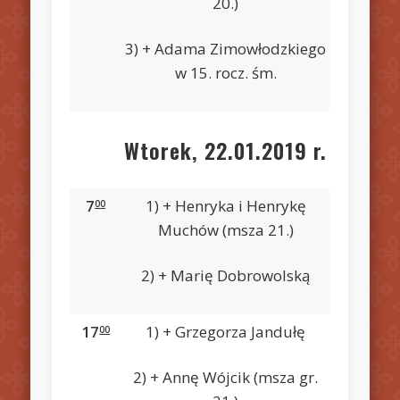
20.)
3) + Adama Zimowłodzkiego
w 15. rocz. śm.
Wtorek, 22.01.2019 r.
7
1) + Henryka i Henrykę
00
Muchów (msza 21.)
2) + Marię Dobrowolską
17
1) + Grzegorza Jandułę
00
2) + Annę Wójcik (msza gr.