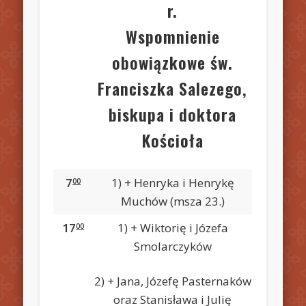
r.
Wspomnienie
obowiązkowe św.
Franciszka Salezego,
biskupa i doktora
Kościoła
7
1) + Henryka i Henrykę
00
Muchów (msza 23.)
17
1) + Wiktorię i Józefa
00
Smolarczyków
2) + Jana, Józefę Pasternaków
oraz Stanisława i Julię