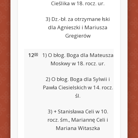
Cieślika w 18. rocz. ur.
3) Dz.-bł. za otrzymane łski
dla Agnieszki i Mariusza
Gregierów
12
1) O błog. Boga dla Mateusza
00
Moskwy w 18. rocz. ur.
2) O błog. Boga dla Sylwii i
Pawła Ciesielskich w 14. rocz.
śl.
3) + Stanisława Celi w 10.
rocz. śm., Mariannę Celi i
Mariana Witaszka