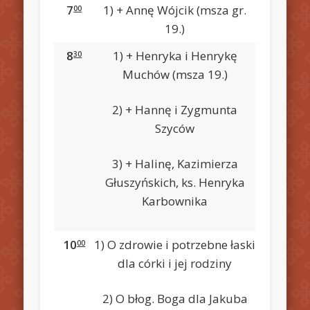
7
1) + Annę Wójcik (msza gr.
00
19.)
8
1) + Henryka i Henrykę
30
Muchów (msza 19.)
2) + Hannę i Zygmunta
Szyców
3) + Halinę, Kazimierza
Głuszyńskich, ks. Henryka
Karbownika
10
1) O zdrowie i potrzebne łaski
00
dla córki i jej rodziny
2) O błog. Boga dla Jakuba