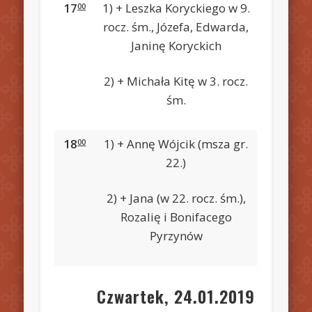
17
1) + Leszka Koryckiego w 9.
00
rocz. śm., Józefa, Edwarda,
Janinę Koryckich
2) + Michała Kitę w 3. rocz.
śm.
18
1) + Annę Wójcik (msza gr.
00
22.)
2) + Jana (w 22. rocz. śm.),
Rozalię i Bonifacego
Pyrzynów
Czwartek, 24.01.2019