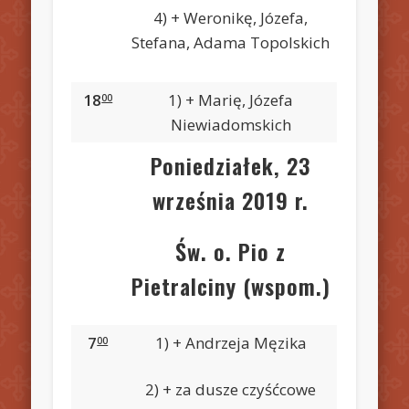
4) + Weronikę, Józefa,
Stefana, Adama Topolskich
18
1) + Marię, Józefa
00
Niewiadomskich
Poniedziałek, 23
września 2019 r.
Św. o. Pio z
Pietralciny (wspom.)
7
1) + Andrzeja Męzika
00
2) + za dusze czyśćcowe