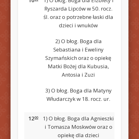
10
1) O błog. Boga dla Elżbiety i
Ryszarda Lipców w 50. rocz.
śl. oraz o potrzebne łaski dla
dzieci i wnuków
2) O błog. Boga dla
Sebastiana i Eweliny
Szymańskich oraz o opiekę
Matki Bożej dla Kubusia,
Antosia i Zuzi
3) O błog. Boga dla Matyny
Włudarczyk w 18. rocz. ur.
12
1) O błog. Boga dla Agnieszki
00
i Tomasza Moskwów oraz o
opiekę dla dzieci