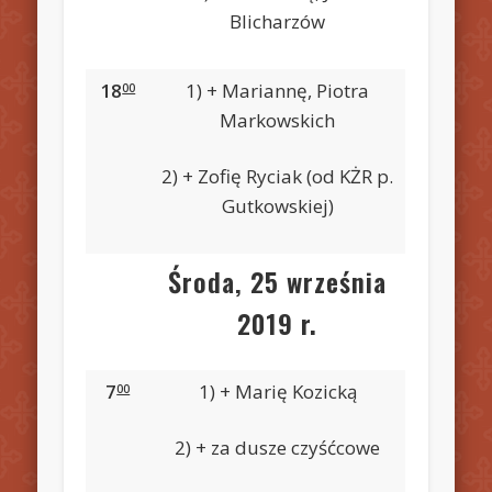
Blicharzów
18
1) + Mariannę, Piotra
00
Markowskich
2) + Zofię Ryciak (od KŻR p.
Gutkowskiej)
Środa, 25 września
2019 r.
7
1) + Marię Kozicką
00
2) + za dusze czyśćcowe