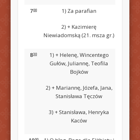
7
1) Za parafian
00
2) + Kazimierę
Niewiadomską (21. msza gr.)
8
1) + Helenę, Wincentego
30
Gułów, Juliannę, Teofila
Bojków
2) + Mariannę, Józefa, Jana,
Stanisława Tęczów
3) + Stanisława, Henryka
Kaców
00