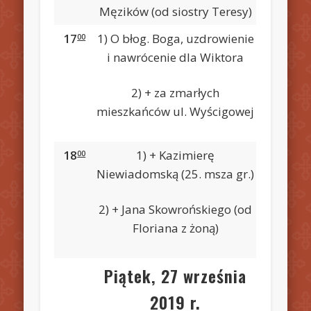
Męzików (od siostry Teresy)
17
1) O błog. Boga, uzdrowienie
00
i nawrócenie dla Wiktora
2) + za zmarłych
mieszkańców ul. Wyścigowej
18
1) + Kazimierę
00
Niewiadomską (25. msza gr.)
2) + Jana Skowrońskiego (od
Floriana z żoną)
Piątek, 27 września
2019 r.