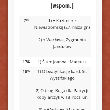
(wspom.)
7
1) + Kazimierę
00
Niewiadomską (27. msza gr.)
2) + Wacława, Zygmunta
Jandułów
17
1) Ślub: Joanna i Mateusz
00
18
1) O beatyfikację kard. St.
00
Wyszńskiego
2) O błog. Boga dla Patrycji
Kobylarczyk w 18. rocz. ur.
3) + Wacława, Mariannę