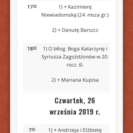
17
1) + Kazimierę
00
Niewiadomską (24. msza gr.)
2) + Danutę Barszcz
18
1) O błlog. Boga Katarzynę i
00
Syriusza Zagożdżonów w 20.
rocz. śl.
2) + Mariana Kupisa
Czwartek, 26
września 2019 r.
7
1) + Andrzeja i Elżbietę
00