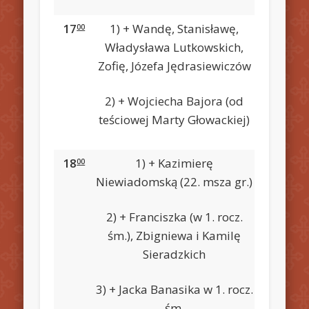
17
1) + Wandę, Stanisławę,
00
Władysława Lutkowskich,
Zofię, Józefa Jędrasiewiczów
2) + Wojciecha Bajora (od
teściowej Marty Głowackiej)
18
1) + Kazimierę
00
Niewiadomską (22. msza gr.)
2) + Franciszka (w 1. rocz.
śm.), Zbigniewa i Kamilę
Sieradzkich
3) + Jacka Banasika w 1. rocz.
śm.