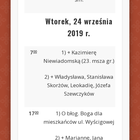
Wtorek, 24 września
2019 r.
7
1) + Kazimierę
00
Niewiadomską (23. msza gr.)
2) + Władysława, Stanisława
Skorżów, Leokadię, Józefa
Szewczyków
17
1) O błog. Boga dla
00
mieszkańców ul. Wyścigowej
2) + Mariannę, Jana