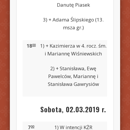
Danutę Piasek
3) + Adama Ślipskiego (13.
msza gr.)
18
1) + Kazimierza w 4. rocz. śm.
00
i Mariannę Wiśniewskich
2) + Stanisława, Ewę
Pawelców, Mariannę i
Stanisława Gawrysiów
Sobota, 02.03.2019 r.
7
1) W intencji KŻR
00