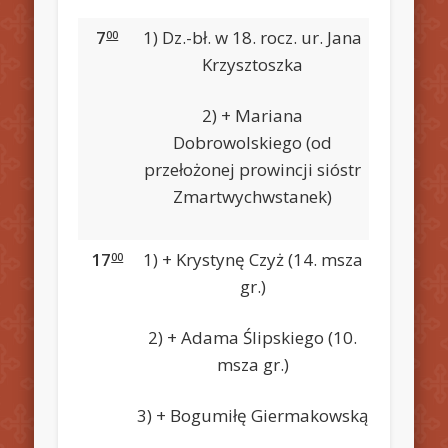
7
1) Dz.-bł. w 18. rocz. ur. Jana
00
Krzysztoszka
2) + Mariana
Dobrowolskiego (od
przełożonej prowincji sióstr
Zmartwychwstanek)
17
1) + Krystynę Czyż (14. msza
00
gr.)
2) + Adama Ślipskiego (10.
msza gr.)
3) + Bogumiłę Giermakowską