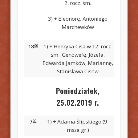
2. rocz. śm.
3) + Eleonorę, Antoniego
Marchewków
18
1) + Henryka Cisa w 12. rocz.
00
śm., Genowefę, Józefa,
Edwarda Jamków, Mariannę,
Stanisława Cisów
Poniedziałek,
25.02.2019 r.
7
1) + Adama Ślipskiego (9.
00
msza gr.)