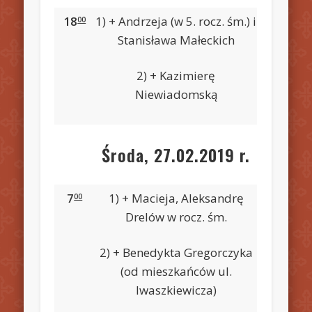
18
1) + Andrzeja (w 5. rocz. śm.) i
00
Stanisława Małeckich
2) + Kazimierę
Niewiadomską
Środa, 27.02.2019 r.
7
1) + Macieja, Aleksandrę
00
Drelów w rocz. śm.
2) + Benedykta Gregorczyka
(od mieszkańców ul.
Iwaszkiewicza)