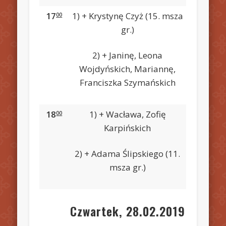
17
1) + Krystynę Czyż (15. msza
00
gr.)
2) + Janinę, Leona
Wojdyńskich, Mariannę,
Franciszka Szymańskich
18
1) + Wacława, Zofię
00
Karpińskich
2) + Adama Ślipskiego (11.
msza gr.)
Czwartek, 28.02.2019