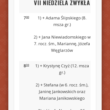
VII NIEDZIELA ZWYKŁA
7
1) + Adama Ślipskiego (8.
00
msza gr.)
2) + Jana Niewiadomskiego w
7. rocz. śm., Mariannę, Józefa
Węglarzów
8
1) + Krystynę Czyż (12. msza
30
gr.)
2) + Stefana (w 6. rocz. śm.),
Janinę Jankowskich oraz
Mariana Janikowskiego