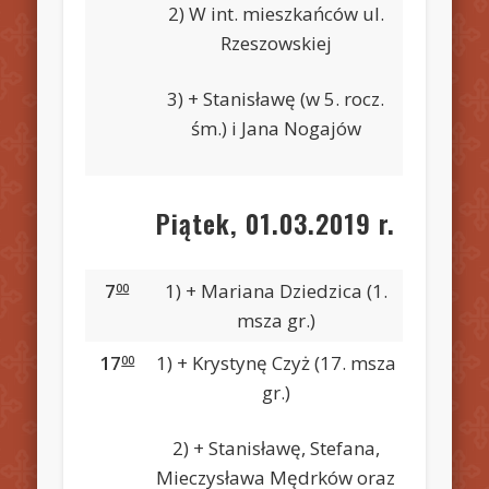
2) W int. mieszkańców ul.
Rzeszowskiej
3) + Stanisławę (w 5. rocz.
śm.) i Jana Nogajów
Piątek, 01.03.2019 r.
7
1) + Mariana Dziedzica (1.
00
msza gr.)
17
1) + Krystynę Czyż (17. msza
00
gr.)
2) + Stanisławę, Stefana,
Mieczysława Mędrków oraz