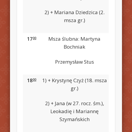
2) + Mariana Dziedzica (2.
msza gr.)
17
Msza ślubna: Martyna
00
Bochniak
Przemysław Stus
18
1) + Krystynę Czyż (18. msza
00
gr.)
2) + Jana (w 27. rocz. śm.),
Leokadię i Mariannę
Szymańskich