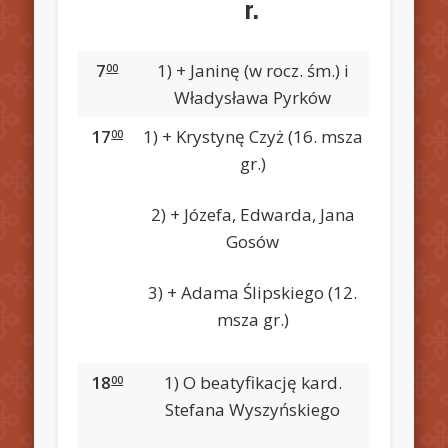
r.
7
1) + Janinę (w rocz. śm.) i
00
Władysława Pyrków
17
1) + Krystynę Czyż (16. msza
00
gr.)
2) + Józefa, Edwarda, Jana
Gosów
3) + Adama Ślipskiego (12.
msza gr.)
18
1) O beatyfikację kard.
00
Stefana Wyszyńskiego