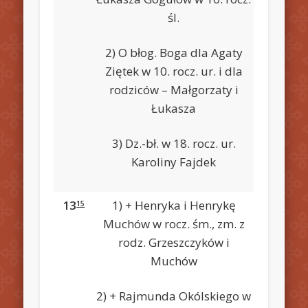
śl.
2) O błog. Boga dla Agaty
Ziętek w 10. rocz. ur. i dla
rodziców – Małgorzaty i
Łukasza
3) Dz.-bł. w 18. rocz. ur.
Karoliny Fajdek
13
1) + Henryka i Henrykę
15
Muchów w rocz. śm., zm. z
rodz. Grzeszczyków i
Muchów
2) + Rajmunda Okólskiego w