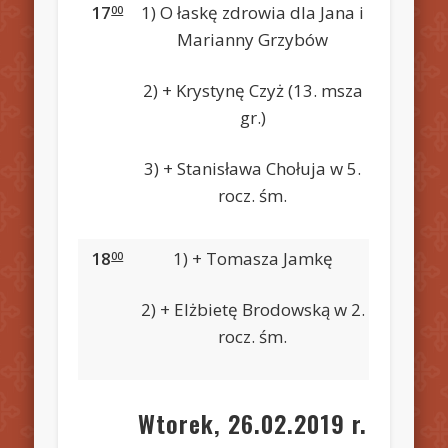
17
1) O łaskę zdrowia dla Jana i
00
Marianny Grzybów
2) + Krystynę Czyż (13. msza
gr.)
3) + Stanisława Chołuja w 5.
rocz. śm.
18
1) + Tomasza Jamkę
00
2) + Elżbietę Brodowską w 2.
rocz. śm.
Wtorek, 26.02.2019 r.