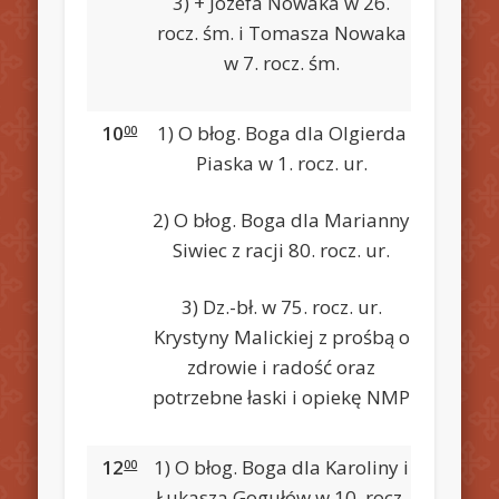
3) + Józefa Nowaka w 26.
rocz. śm. i Tomasza Nowaka
w 7. rocz. śm.
10
1) O błog. Boga dla Olgierda
00
Piaska w 1. rocz. ur.
2) O błog. Boga dla Marianny
Siwiec z racji 80. rocz. ur.
3) Dz.-bł. w 75. rocz. ur.
Krystyny Malickiej z prośbą o
zdrowie i radość oraz
potrzebne łaski i opiekę NMP
12
1) O błog. Boga dla Karoliny i
00
Łukasza Gogułów w 10. rocz.