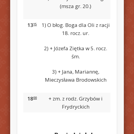
(msza gr. 20.)
13
1) O błog. Boga dla Oli z racji
15
18. rocz. ur.
2) + Józefa Ziętka w 5. rocz.
śm.
3) + Jana, Mariannę,
Mieczysława Brodowskich
18
+ zm. z rodz. Grzybów i
00
Frydryckich