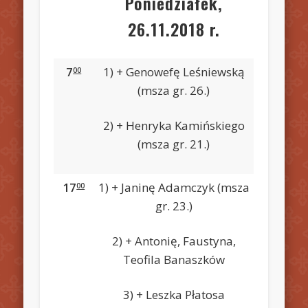
Poniedziałek,
26.11.2018 r.
7
1) + Genowefę Leśniewską
00
(msza gr. 26.)
2) + Henryka Kamińskiego
(msza gr. 21.)
17
1) + Janinę Adamczyk (msza
00
gr. 23.)
2) + Antonię, Faustyna,
Teofila Banaszków
3) + Leszka Płatosa