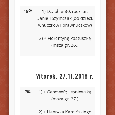
18
1) Dz.-bł. w 80. rocz. ur.
00
Danieli Szymczak (od dzieci,
wnuczków i prawnuczków)
2) + Florentynę Pastuszkę
(msza gr. 26.)
Wtorek, 27.11.2018 r.
7
1) + Genowefę Leśniewską
00
(msza gr. 27.)
2) + Henryka Kamińskiego