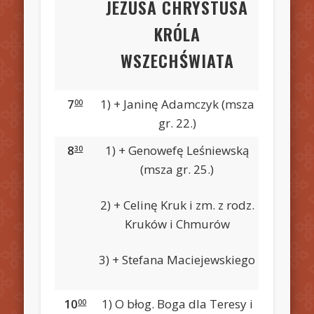
JEZUSA CHRYSTUSA
KRÓLA
WSZECHŚWIATA
7
1) + Janinę Adamczyk (msza
00
gr. 22.)
8
1) + Genowefę Leśniewską
30
(msza gr. 25.)
2) + Celinę Kruk i zm. z rodz.
Kruków i Chmurów
3) + Stefana Maciejewskiego
10
1) O błog. Boga dla Teresy i
00