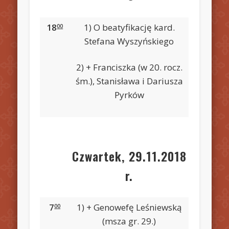
18
1) O beatyfikację kard.
00
Stefana Wyszyńskiego
2) + Franciszka (w 20. rocz.
śm.), Stanisława i Dariusza
Pyrków
Czwartek, 29.11.2018
r.
7
1) + Genowefę Leśniewską
00
(msza gr. 29.)