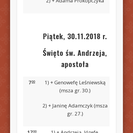
2) + Adama Prokopczyka
Piątek, 30.11.2018 r.
Święto św. Andrzeja,
apostoła
7
1) + Genowefę Leśniewską
00
(msza gr. 30.)
2) + Janinę Adamczyk (msza
gr. 27.)
17
1) + Andrzeja, Józefę,
00