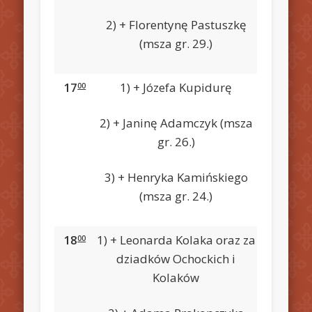
2) + Florentynę Pastuszkę
(msza gr. 29.)
17
1) + Józefa Kupidurę
00
2) + Janinę Adamczyk (msza
gr. 26.)
3) + Henryka Kamińskiego
(msza gr. 24.)
18
1) + Leonarda Kolaka oraz za
00
dziadków Ochockich i
Kolaków