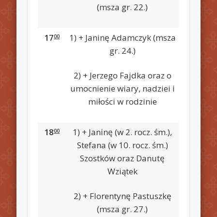
(msza gr. 22.)
17
1) + Janinę Adamczyk (msza
00
gr. 24.)
2) + Jerzego Fajdka oraz o
umocnienie wiary, nadziei i
miłości w rodzinie
18
1) + Janinę (w 2. rocz. śm.),
00
Stefana (w 10. rocz. śm.)
Szostków oraz Danutę
Wziątek
2) + Florentynę Pastuszkę
(msza gr. 27.)