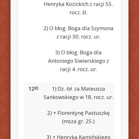
Henryka Kozickich z racji 55.
rocz. śl.
2) O błog. Boga dla Szymona
z racji 30. rocz. ur.
3) O błog. Boga dla
Antoniego Siwierskiego z
racji 4. rocz. ur.
12
1) Dz.-bł. za Mateusza
00
Sankowskiego w 18. rocz. ur.
2) + Florentynę Pastuszkę
(msza gr. 25.)
3) + Henryka Kamińskiego