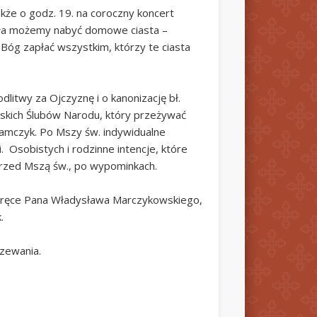
kże o godz. 19. na coroczny koncert
oła możemy nabyć domowe ciasta –
óg zapłać wszystkim, którzy te ciasta
dlitwy za Ojczyznę i o kanonizację bł.
skich Ślubów Narodu, który przeżywać
amczyk. Po Mszy św. indywidualne
 Osobistych i rodzinne intencje, które
 przed Mszą św., po wypominkach.
na ręce Pana Władysława Marczykowskiego,
.
rzewania.