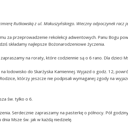
imierę Rutkowską z ul. Makuszyńskiego. Wieczny odpoczynek racz j
iemu za przeprowadzenie rekolekcji adwentowych. Panu Bogu po
uż dziś składamy najlepsze Bożonarodzeniowe życzenia.
 zapraszamy na roraty, które codziennie są o 6 rano. Dla dzieci
ają na lodowisko do Skarżyska Kamiennej. Wyjazd o godz. 12, powr
 Rodzice, którzy jeszcze nie podpisali wymaganej zgody na wyjazd 
za św. tylko o 6.
enia. Serdecznie zapraszamy na pasterkę o północy. Pół godzin
 dnia Msze św. jak w każdą niedzielę.