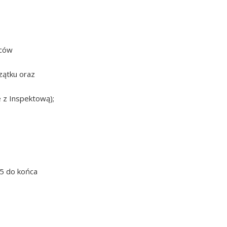
ńców
zątku oraz
e z Inspektową);
75 do końca