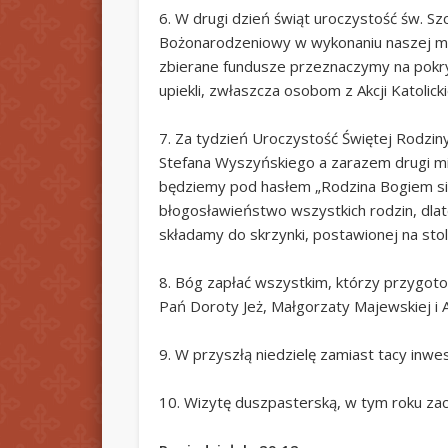
6. W drugi dzień świąt uroczystość św. S
Bożonarodzeniowy w wykonaniu naszej mł
zbierane fundusze przeznaczymy na pokry
upiekli, zwłaszcza osobom z Akcji Katolic
7. Za tydzień Uroczystość Świętej Rodziny.
Stefana Wyszyńskiego a zarazem drugi mi
będziemy pod hasłem „Rodzina Bogiem sil
błogosławieństwo wszystkich rodzin, dlat
składamy do skrzynki, postawionej na sto
8. Bóg zapłać wszystkim, którzy przygoto
Pań Doroty Jeż, Małgorzaty Majewskiej i An
9. W przyszłą niedzielę zamiast tacy inwe
10. Wizytę duszpasterską, w tym roku zac