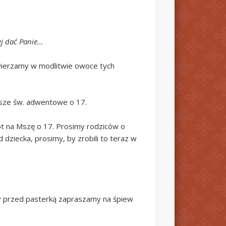
ej dać Panie…
wierzamy w modlitwie owoce tych
 Msze św. adwentowe o 17.
ót na Mszę o 17. Prosimy rodziców o
dziecka, prosimy, by zrobili to teraz w
y przed pasterką zapraszamy na śpiew