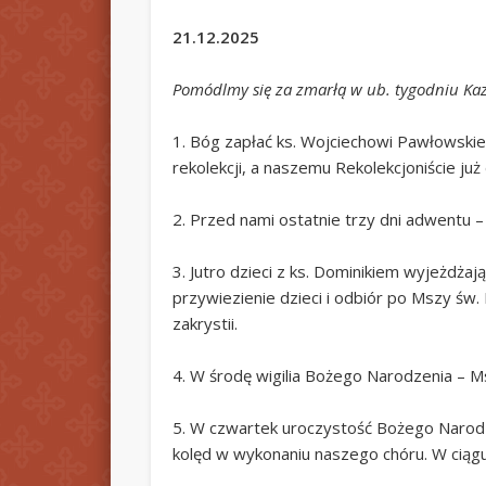
21.12.2025
Pomódlmy się za zmarłą w ub. tygodniu Kaz
1. Bóg zapłać ks. Wojciechowi Pawłowsk
rekolekcji, a naszemu Rekolekcjoniście j
2. Przed nami ostatnie trzy dni adwentu –
3. Jutro dzieci z ks. Dominikiem wyjeżdż
przywiezienie dzieci i odbiór po Mszy św.
zakrystii.
4. W środę wigilia Bożego Narodzenia – Ms
5. W czwartek uroczystość Bożego Narodz
kolęd w wykonaniu naszego chóru. W ciągu