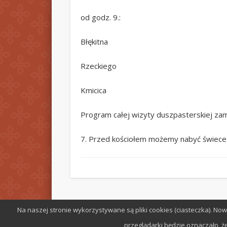
od godz. 9.:
Błękitna
Rzeckiego
Kmicica
Program całej wizyty duszpasterskiej zami
7. Przed kościołem możemy nabyć świece C
Na naszej stronie wykorzystywane są pliki cookies (ciasteczka). N
© 2026 Parafia św. Stefana w Radomiu
przeglądarki będzie oznaczało, że