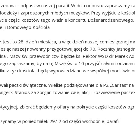
zczepana – odpust w naszej parafii. W dniu odpustu zapraszamy ta
odzieży i zaproszonych młodych muzyków. Przy wyjściu z kości
cie części kosztów tego właśnie koncertu Bożenarodzeniowego. B
kiej i Domowego Kościoła.
 Jest to 28. dzień miesiąca, a więc dzień naszej comiesięcznej mo
esiąc naszej nowenny przygotowującej do 70. Rocznicy Jasnogór
na”. Mszy św. przewodniczył będzie ks. Rektor WSD dr Marek Ad
ego zapraszamy, by na tę Mszę św. o 10 przyjść całymi rodzinami.
liku z tyłu kościoła, będą wypowiedziane we wspólnej modlitwie
wali paczki świąteczne. Wielkie podziękowanie dla PZ „Caritas” 
geliki Stanios za zorganizowanie całej akcji i rozwiezienie paczek
stycyjnej, zbierać będziemy ofiary na pokrycie części kosztów og
zynamy w poniedziałek 29.12 od części wschodniej parafii.