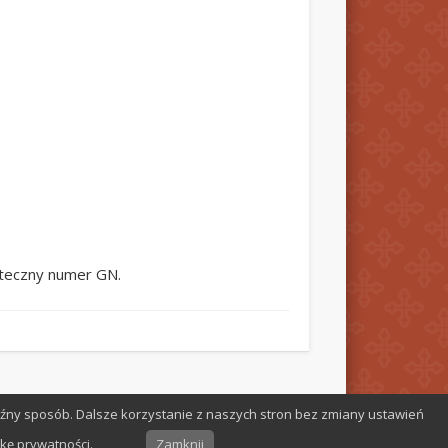
iąteczny numer GN.
aźny sposób. Dalsze korzystanie z naszych stron bez zmiany ustawień
Oparte na
Pinboard Theme
oraz
WordPress
ykę prywatności.
Zamknij