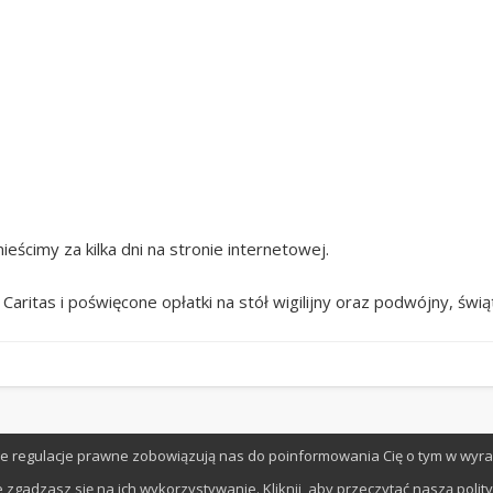
eścimy za kilka dni na stronie internetowej.
aritas i poświęcone opłatki na stół wigilijny oraz podwójny, św
owe regulacje prawne zobowiązują nas do poinformowania Cię o tym w wyr
 zgadzasz się na ich wykorzystywanie. Kliknij, aby przeczytać naszą polit