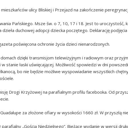
mieszkańców ulicy Bliskiej i Przejazd na zakończenie peregrynacji
ania Pańskiego. Msze św. o 7, 10, 17 i 18. Jest to uroczystość,
a dzieła duchowej adopcji dziecka poczętego. Deklarację podjęci
 gazeta poświęcona ochronie życia dzieci nienarodzonych.
domach dzięki transmisjom telewizyjnym i radiowym oraz przyj
 w stanie łaski uświęcającej. Możliwość spowiedzi w dni powszed
lkanocą, bo nie będzie możliwe wyspowiadanie wszystkich chętny
ściele.
sję Drogi Krzyżowej na parafialnym profilu facebooka. Od przyszł
ecie.
 Guadalupe za złożone ofiary w wysokości 1660 zł. W przyszłą nie
parafialny „Gościa Niedzielnego”. Bieżące wydanie w wersji dru