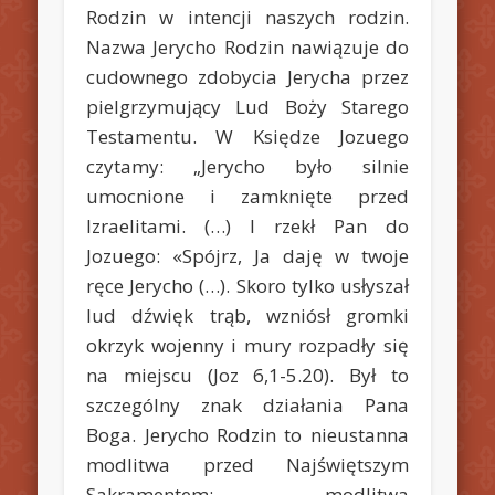
Rodzin w intencji naszych rodzin.
Nazwa Jerycho Rodzin nawiązuje do
cudownego zdobycia Jerycha przez
pielgrzymujący Lud Boży Starego
Testamentu. W Księdze Jozuego
czytamy: „Jerycho było silnie
umocnione i zamknięte przed
Izraelitami. (…) I rzekł Pan do
Jozuego: «Spójrz, Ja daję w twoje
ręce Jerycho (…). Skoro tylko usłyszał
lud dźwięk trąb, wzniósł gromki
okrzyk wojenny i mury rozpadły się
na miejscu (Joz 6,1-5.20). Był to
szczególny znak działania Pana
Boga. Jerycho Rodzin to nieustanna
modlitwa przed Najświętszym
Sakramentem: modlitwa