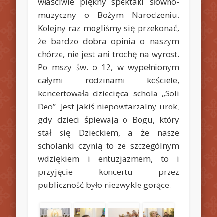
właściwie piękny spektakl słowno-
muzyczny o Bożym Narodzeniu.
Kolejny raz mogliśmy się przekonać,
że bardzo dobra opinia o naszym
chórze, nie jest ani trochę na wyrost.
Po mszy św. o 12, w wypełnionym
całymi rodzinami kościele,
koncertowała dziecięca schola „Soli
Deo”. Jest jakiś niepowtarzalny urok,
gdy dzieci śpiewają o Bogu, który
stał się Dzieckiem, a że nasze
scholanki czynią to ze szczególnym
wdziękiem i entuzjazmem, to i
przyjęcie koncertu przez
publiczność było niezwykle gorące.