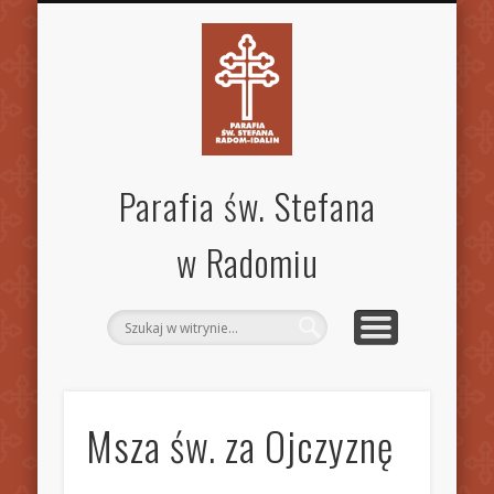
SPECJALISTYCZNA PORADNIA RODZINNA
STANDARDY OCHRONY DZIECI
MSZE ŚW. I NABOŻEŃSTWA
KANCELARIA PARAFIALNA
AKTUALNOŚCI
OGŁOSZENIA
WSPÓLNOTY
KONTAKT
PARAFIA
GALERIA
INNE
Parafia św. Stefana
w Radomiu
Msza św. za Ojczyznę