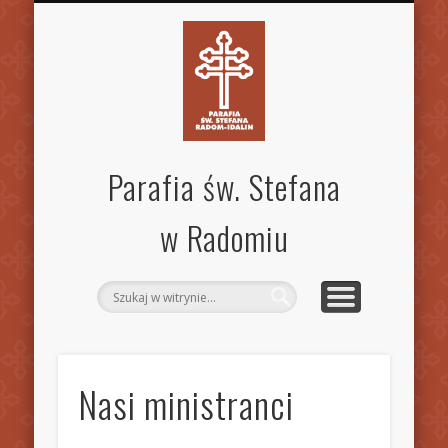
SPECJALISTYCZNA PORADNIA RODZINNA
STANDARDY OCHRONY DZIECI
MSZE ŚW. I NABOŻEŃSTWA
KANCELARIA PARAFIALNA
AKTUALNOŚCI
OGŁOSZENIA
WSPÓLNOTY
KONTAKT
PARAFIA
GALERIA
INNE
Parafia św. Stefana
w Radomiu
Nasi ministranci