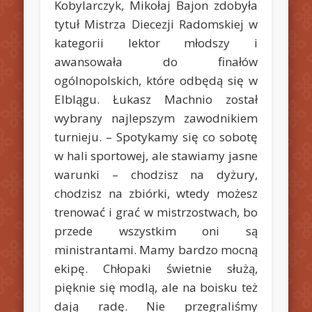
Kobylarczyk, Mikołaj Bajon zdobyła
tytuł Mistrza Diecezji Radomskiej w
kategorii lektor młodszy i
awansowała do finałów
ogólnopolskich, które odbędą się w
Elblągu. Łukasz Machnio został
wybrany najlepszym zawodnikiem
turnieju.
– Spotykamy się co sobotę
w hali sportowej, ale stawiamy jasne
warunki – chodzisz na dyżury,
chodzisz na zbiórki, wtedy możesz
trenować i grać w mistrzostwach, bo
przede wszystkim oni są
ministrantami. Mamy bardzo mocną
ekipę. Chłopaki świetnie służą,
pięknie się modlą, ale na boisku też
dają radę. Nie przegraliśmy