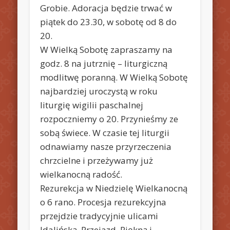
Grobie. Adoracja będzie trwać w
piątek do 23.30, w sobotę od 8 do
20.
W Wielką Sobotę zapraszamy na
godz. 8 na jutrznię – liturgiczną
modlitwę poranną. W Wielką Sobotę
najbardziej uroczystą w roku
liturgię wigilii paschalnej
rozpoczniemy o 20. Przynieśmy ze
sobą świece. W czasie tej liturgii
odnawiamy nasze przyrzeczenia
chrzcielne i przeżywamy już
wielkanocną radość.
Rezurekcja w Niedzielę Wielkanocną
o 6 rano. Procesja rezurekcyjna
przejdzie tradycyjnie ulicami
Idalińską, Przejazd, Piękną i