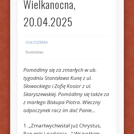
Wielkanocna,
20.04.2025
OGŁOSZENIA
footnotes:
Pomódlmy się za zmarłych w ub.
tygodniu Stanisława Kunę z ul.
Słowackiego i Zofię Kosior z ul.
Skaryszewskiej. Pomódlmy się także za
z marłego Biskupa Piotra. Wieczny
odpoczynek racz im dać Panie…
1. „Zmartwychwstał już Chrystus,
Pan mój i nadzieja…” Wszystkim