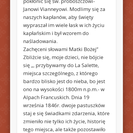
pokłonić się św. proboszczowi-
Janowi Vianneyowi. Modlimy się za
naszych kapłanów, aby święty
wypraszał im wiele łask w ich życiu
kapłańskim i był wzorem do
naśladowania.
Zachęceni słowami Matki Bożej”
Zbliżcie się, moje dzieci, nie bójcie
się „, przybywamy do La Salette,
miejsca szczególnego, z którego
bardzo blisko jest do nieba, bo jest
ono na wysokości 1800m n.p.m.- w
Alpach Francuskich. Dnia 19
września 1846r. dwoje pastuszków
staj e się świadkami zdarzenia, które
zmieniło nie tylko ich życie, historię
tego miejsca, ale także pozostawiło