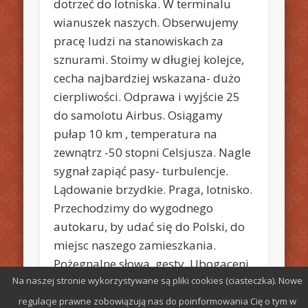
dotrzeć do lotniska. W terminalu
wianuszek naszych. Obserwujemy
pracę ludzi na stanowiskach za
sznurami. Stoimy w długiej kolejce,
cecha najbardziej wskazana- dużo
cierpliwości. Odprawa i wyjście 25
do samolotu Airbus. Osiągamy
pułap 10 km , temperatura na
zewnątrz -50 stopni Celsjusza. Nagle
sygnał zapiąć pasy- turbulencje.
Lądowanie brzydkie. Praga, lotnisko.
Przechodzimy do wygodnego
autokaru, by udać się do Polski, do
miejsc naszego zamieszkania.
Pożegnalne słowa, gesty. Ubogaceni
wracamy do naszych domów.
Na naszej stronie wykorzystywane są pliki cookies (ciasteczka). Nowe
Info: Teresa Sakowska
regulacje prawne zobowiązują nas do poinformowania Cię o tym w