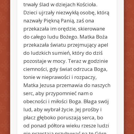
trwały ślad w dziejach Kościoła.
Dzieci ujrzały niezwykłą osobę, którą
nazwały Piękną Panią, zaś ona
przekazała im orędzie, skierowane
do całego ludu Bożego. Matka Boża
przekazała światu przejmujący apel
do ludzkich sumień, który do dziś
pozostaje w mocy. Teraz w godzinie
ciemności, gdy świat odrzuca Boga,
tonie w nieprawości i rozpaczy,
Matka Jezusa przemawia do naszych
serc, aby przypomnieć nam o
obecności i miłości Boga. Błaga swój
lud, aby wybrał życie. Jej prośby i
płacz głęboko poruszają serca, bo
od ponad półtora wieku rzesze ludzi
nie przestają przybywać na tę Górę.