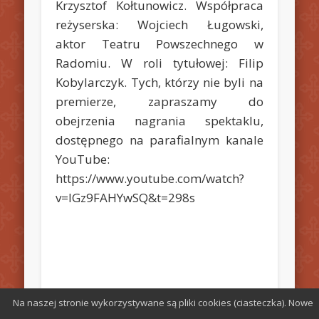
Krzysztof Kołtunowicz. Współpraca
reżyserska: Wojciech Ługowski,
aktor Teatru Powszechnego w
Radomiu. W roli tytułowej: Filip
Kobylarczyk. Tych, którzy nie byli na
premierze, zapraszamy do
obejrzenia nagrania spektaklu,
dostępnego na parafialnym kanale
YouTube:
https://www.youtube.com/watch?
v=lGz9FAHYwSQ&t=298s
Na naszej stronie wykorzystywane są pliki cookies (ciasteczka). Nowe