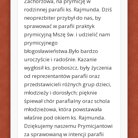
Zachorzowa, na prymicję w
rodzinnej parafii ks. Rajmunda. Dziś
neoprezbiter przybył do nas, by
sprawować w parafii praktyk
prymicyjną Mszę św. i udzielić nam
prymicyjnego
błogosławieństwa.
Było bardzo
uroczyście i radośnie. Kazanie
wygłosił ks. proboszcz, były życzenia
od reprezentantów parafii oraz
przedstawicieli różnych grup dzieci,
młodzieży i dorosłych; pięknie
śpiewał chór parafialny oraz schola
młodzieżowa, która powstawała
właśnie pod okiem ks. Rajmunda.
Dziękujemy naszemu Prymicjantowi
za sprawowaną w intencji parafii