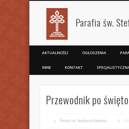
Parafia św. St
AKTUALNOŚCI
OGŁOSZENIA
PARA
INNE
KONTAKT
SPECJALISTYCZN
Przewodnik po święto
Parafia św. Stefana w Radomiu
5 k