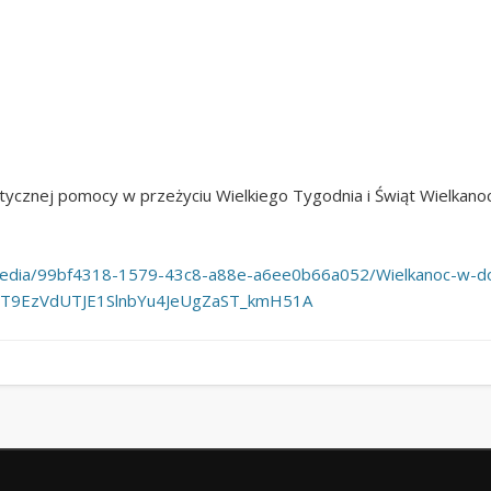
tycznej pomocy w przeżyciu Wielkiego Tygodnia i Świąt Wielkan
getmedia/99bf4318-1579-43c8-a88e-a6ee0b66a052/Wielkanoc-
hT9EzVdUTJE1SlnbYu4JeUgZaST_kmH51A