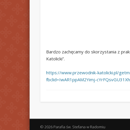
Bardzo zachęcamy do skorzystania z prak
Katolicki”.
https://www.przewodnik-katolicki.pl/
fbclid=IwAR1ppAM2Yimj-cYrFQsvGU31X
© 2026 Parafia św. Stefana w Radomiu