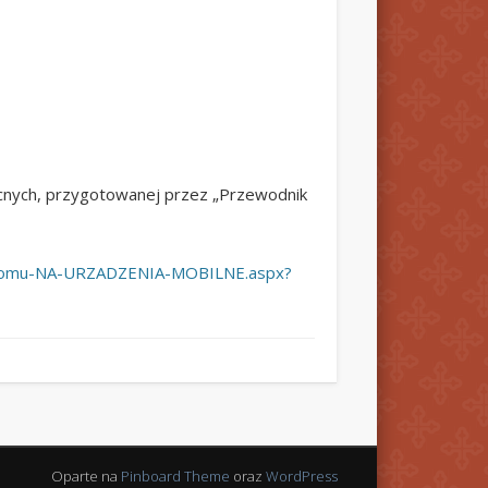
ocnych, przygotowanej przez „Przewodnik
w-domu-NA-URZADZENIA-MOBILNE.aspx?
Oparte na
Pinboard Theme
oraz
WordPress