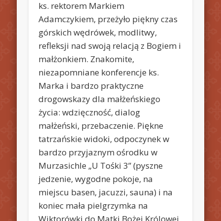
ks. rektorem Markiem
Adamczykiem, przeżyło piękny czas
górskich wędrówek, modlitwy,
refleksji nad swoją relacją z Bogiem i
małżonkiem. Znakomite,
niezapomniane konferencje ks.
Marka i bardzo praktyczne
drogowskazy dla małżeńskiego
życia: wdzięczność, dialog
małżeński, przebaczenie.
Piękne
tatrzańskie widoki, odpoczynek w
bardzo przyjaznym ośrodku w
Murzasichle „U Tośki 3” (pyszne
jedzenie, wygodne pokoje, na
miejscu basen, jacuzzi, sauna) i na
koniec mała pielgrzymka na
Wiktorówki do Matki Bożej Królowej