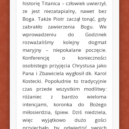
historię Titanica – człowiek uwierzył,
ze jest niezatapialny, nawet bez
Boga. Także Piotr zaczął tonąć, gdy
zabrakło zawierzenia Bogu. We
wprowadzeniu do Godzinek
rozważaliśmy kolejny dogmat
maryjny – niepokalane poczęcie.
Konferencję o konieczności
osobistego przyjęcia Chrystusa jako
Pana i Zbawiciela wygłosił dk. Karol
Kostecki. Popołudnie to tradycyjnie
czas przede wszystkim modlitwy:
różaniec z bardzo wieloma
intencjami, koronka do Bożego
miłosierdzia, śpiew.
Dziś niedziela,
więc wyjątkowo dużo gości
przyjechało, by odwiedzić swoich