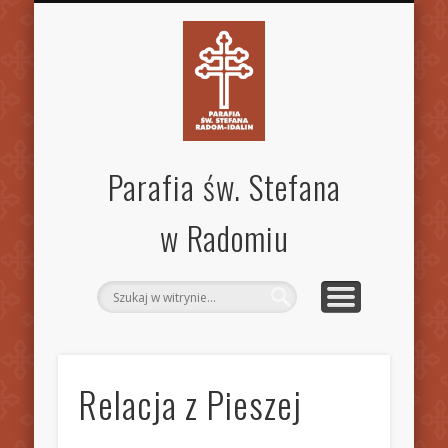
SPECJALISTYCZNA PORADNIA RODZINNA
STANDARDY OCHRONY DZIECI
MSZE ŚW. I NABOŻEŃSTWA
KANCELARIA PARAFIALNA
AKTUALNOŚCI
OGŁOSZENIA
WSPÓLNOTY
KONTAKT
PARAFIA
GALERIA
INNE
Parafia św. Stefana
w Radomiu
Relacja z Pieszej