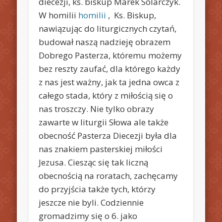
diecezji, ks. biskup Marek Solarczyk.
W homilii
homilii
, Ks. Biskup,
nawiązując do liturgicznych czytań,
budował naszą nadzieję obrazem
Dobrego Pasterza, któremu możemy
bez reszty zaufać, dla którego każdy
z nas jest ważny, jak ta jedna owca z
całego stada, który z miłością się o
nas troszczy. Nie tylko obrazy
zawarte w liturgii Słowa ale także
obecność Pasterza Diecezji była dla
nas znakiem pasterskiej miłości
Jezusa.
Ciesząc się tak liczną
obecnością na roratach, zachęcamy
do przyjścia także tych, którzy
jeszcze nie byli. Codziennie
gromadzimy się o 6. jako