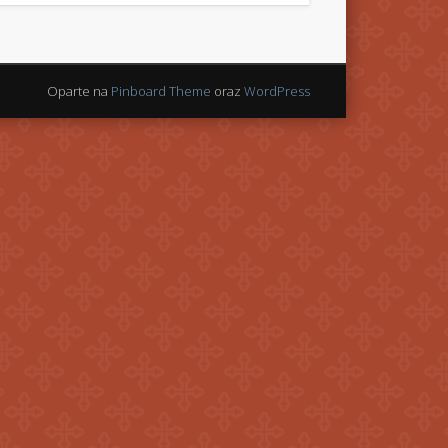
Oparte na
Pinboard Theme
oraz
WordPress