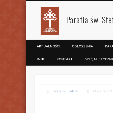
Parafia św. St
AKTUALNOŚCI
OGŁOSZENIA
PARA
INNE
KONTAKT
SPECJALISTYCZN
Parafia św. Stefana
1 kwietnia 201