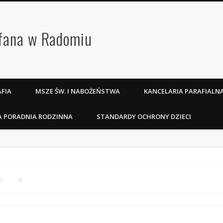
efana w Radomiu
FIA
MSZE ŚW. I NABOŻEŃSTWA
KANCELARIA PARAFIALN
A PORADNIA RODZINNA
STANDARDY OCHRONY DZIECI
3