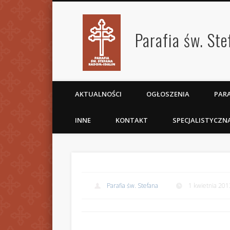
Parafia św. St
AKTUALNOŚCI
OGŁOSZENIA
PARA
INNE
KONTAKT
SPECJALISTYCZN
Parafia św. Stefana
1 kwietnia 201