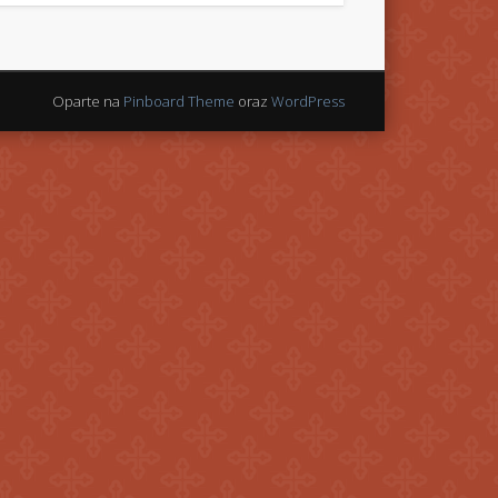
Oparte na
Pinboard Theme
oraz
WordPress