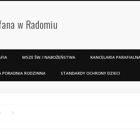
efana w Radomiu
FIA
MSZE ŚW. I NABOŻEŃSTWA
KANCELARIA PARAFIALN
A PORADNIA RODZINNA
STANDARDY OCHRONY DZIECI
3