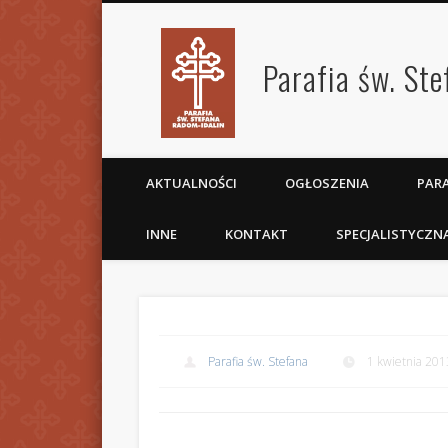
Parafia św. St
AKTUALNOŚCI
OGŁOSZENIA
PARA
INNE
KONTAKT
SPECJALISTYCZN
Parafia św. Stefana
1 kwietnia 201