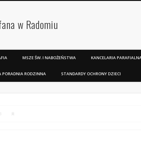
efana w Radomiu
FIA
MSZE ŚW. I NABOŻEŃSTWA
KANCELARIA PARAFIALN
A PORADNIA RODZINNA
STANDARDY OCHRONY DZIECI
3