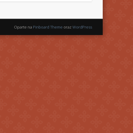
Oparte na
Pinboard Theme
oraz
WordPress