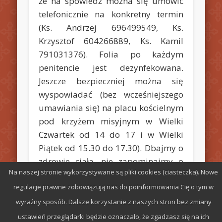
że na spowiedź można się umówić
telefonicznie na konkretny termin
(Ks. Andrzej 696499549, Ks.
Krzysztof 604266889, Ks. Kamil
791031376). Folia po każdym
penitencie jest dezynfekowana.
Jeszcze bezpieczniej można się
wyspowiadać (bez wcześniejszego
umawiania się) na placu kościelnym
pod krzyżem misyjnym w Wielki
Czwartek od 14 do 17 i w Wielki
Piątek od 15.30 do 17.30). Dbajmy o
zdrowie ciała, nie zapominajmy o
Na naszej stronie wykorzystywane są pliki cookies (ciasteczka). Nowe
swojej duszy.
regulacje prawne zobowiązują nas do poinformowania Cię o tym w
wyraźny sposób. Dalsze korzystanie z naszych stron bez zmiany
ustawień przeglądarki będzie oznaczało, że zgadzasz się na ich