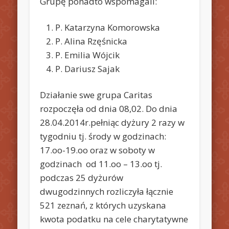
Grupę ponadto wspomagali:
P. Katarzyna Komorowska
P. Alina Rzęśnicka
P. Emilia Wójcik
P. Dariusz Sajak
Działanie swe grupa Caritas
rozpoczęła od dnia 08,02. Do dnia
28.04.2014r.pełniąc dyżury 2 razy w
tygodniu tj. środy w godzinach:
17.oo-19.oo oraz w soboty w
godzinach od 11.oo – 13.oo tj.
podczas 25 dyżurów
dwugodzinnych rozliczyła łącznie
521 zeznań, z których uzyskana
kwota podatku na cele charytatywne