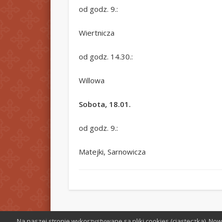
od godz. 9.:
Wiertnicza
od godz. 14.30.:
Willowa
Sobota, 18.01.
od godz. 9.:
Matejki, Sarnowicza
Na naszej stronie wykorzystywane są pliki cookies (ciasteczka). N