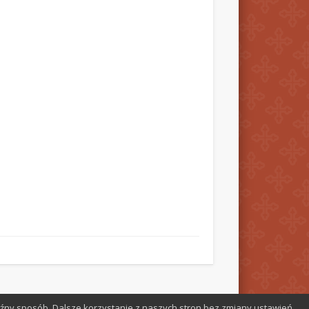
aźny sposób. Dalsze korzystanie z naszych stron bez zmiany ustawień