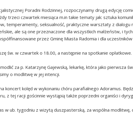
cjalistycznej Poradni Rodzinnej, rozpoczynamy drugą edycję com
dy trzeci czwartek miesiąca m.in takie tematy jak: sztuka komunik
tów, temperamenty, seksualność, praktyczne warsztaty z dialogu
ńskie, ale są one przeznaczone dla wszystkich małżeństw, i tych 
 współfinansowane przez Gminę Miasta Radomia i dla uczestników
zę św. w czwartek o 18.00, a następnie na spotkanie opłatkowe.
 modlić za p. Katarzynę Gajewską, lekarkę, która jako pierwsza św
simy o modlitwę w jej intencji.
 na koncert kolęd w wykonaniu chóru parafialnego Adoramus. Będz
u, z tej racji gościnnie wystąpią także poprzedni organiści i dyryg
nas w ub. tygodniu z wizytą duszpasterską, za wspólna modlitwę,