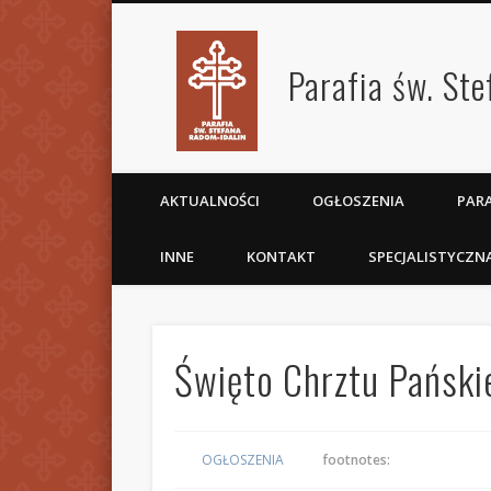
Parafia św. St
AKTUALNOŚCI
OGŁOSZENIA
PARA
INNE
KONTAKT
SPECJALISTYCZN
Święto Chrztu Pańsk
OGŁOSZENIA
footnotes: