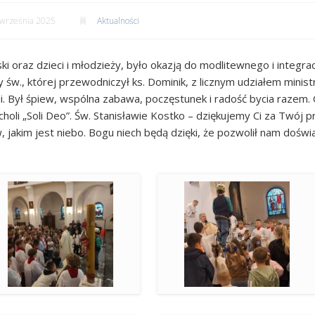
września 2025
Aktualności
ki oraz dzieci i młodzieży, było okazją do modlitewnego i integrac
w., której przewodniczył ks. Dominik, z licznym udziałem ministra
i. Był śpiew, wspólna zabawa, poczęstunek i radość bycia razem. C
choli „Soli Deo”. Św. Stanisławie Kostko – dziękujemy Ci za Twój 
 jakim jest niebo. Bogu niech będą dzięki, że pozwolił nam doświ