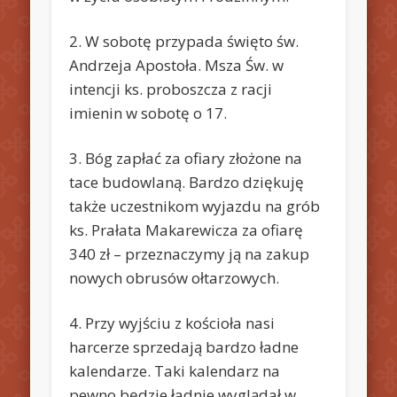
2. W sobotę przypada święto św.
Andrzeja Apostoła. Msza Św. w
intencji ks. proboszcza z racji
imienin w sobotę o 17.
3. Bóg zapłać za ofiary złożone na
tace budowlaną. Bardzo dziękuję
także uczestnikom wyjazdu na grób
ks. Prałata Makarewicza za ofiarę
340 zł – przeznaczymy ją na zakup
nowych obrusów ołtarzowych.
4. Przy wyjściu z kościoła nasi
harcerze sprzedają bardzo ładne
kalendarze. Taki kalendarz na
pewno będzie ładnie wyglądał w