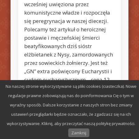
wcześniej uwięziona przez
komunistyczne władze i rozpoczęła
się peregrynacja w naszej diecezji.
Polecamy też artykuł o heroicznej
postawie i męczeńskiej śmierci
beatyfikowanych dziś sióstr
elżbietanek z Nysy, zamordowanych
przez sowieckich żołnierzy. Jest też
„GN” extra poświęcony Eucharystii i
cudom eucharystycznym – cena 12
Na naszej stronie wykorzystywane są pliki cookies (ciasteczka). Nowe
zł.
regulacje prawne zobowiązują nas do poinformowania Cię o tym w
wyraźny sposób. Dalsze korzystanie z naszych stron bez zmiany
ustawień przeglądarki będzie oznaczało, że zgadzasz się na ich
wykorzystywanie. Kliknij, aby przeczytać naszą politykę prywatności.
© 2026 Parafia św. Stefana w Radomiu
Zamknij
Oparte na
Pinboard Theme
oraz
WordPress