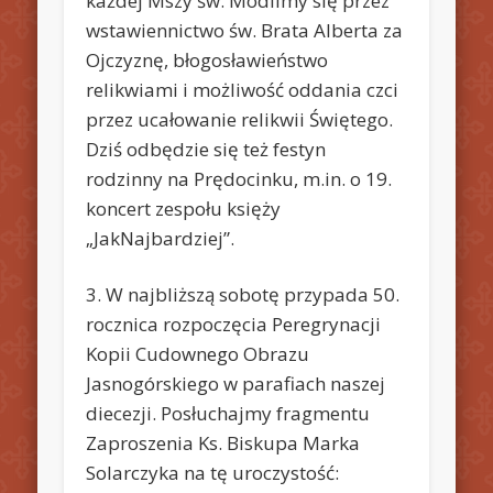
każdej Mszy św. Modlimy się przez
wstawiennictwo św. Brata Alberta za
Ojczyznę, błogosławieństwo
relikwiami i możliwość oddania czci
przez ucałowanie relikwii Świętego.
Dziś odbędzie się też festyn
rodzinny na Prędocinku, m.in. o 19.
koncert zespołu księży
„JakNajbardziej”.
3. W najbliższą sobotę przypada 50.
rocznica rozpoczęcia Peregrynacji
Kopii Cudownego Obrazu
Jasnogórskiego w parafiach naszej
diecezji. Posłuchajmy fragmentu
Zaproszenia Ks. Biskupa Marka
Solarczyka na tę uroczystość: