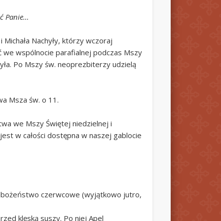
ać Panie…
i Michała Nachyły, którzy wczoraj
ć we wspólnocie parafialnej podczas Mszy
hyła. Po Mszy św. neoprezbiterzy udzielą
wa Msza św. o 11.
wa we Mszy Świętej niedzielnej i
jest w całości dostępna w naszej gablocie
nabożeństwo czerwcowe (wyjątkowo jutro,
zed klęską suszy. Po niej Apel