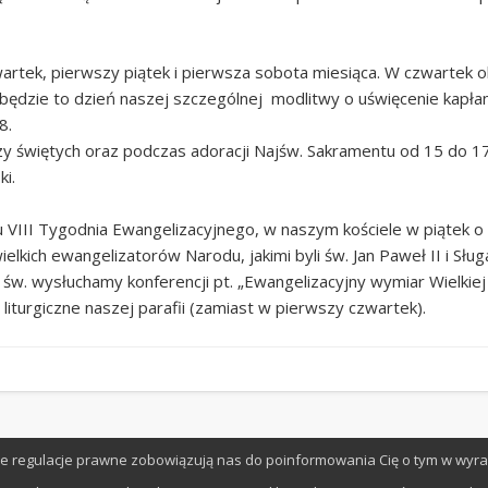
artek, pierwszy piątek i pierwsza sobota miesiąca. W czwartek 
ędzie to dzień naszej szczególnej modlitwy o uświęcenie kapłan
8.
 świętych oraz podczas adoracji Najśw. Sakramentu od 15 do 17
i.
III Tygodnia Ewangelizacyjnego, w naszym kościele w piątek o g
lkich ewangelizatorów Narodu, jakimi byli św. Jan Paweł II i Słu
 św. wysłuchamy konferencji pt. „Ewangelizacyjny wymiar Wielkiej
iturgiczne naszej parafii (zamiast w pierwszy czwartek).
owe regulacje prawne zobowiązują nas do poinformowania Cię o tym w wyr