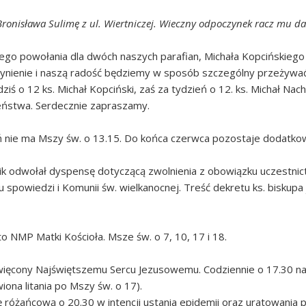
ronisława Sulimę z ul. Wiertniczej. Wieczny odpoczynek racz mu d
ego powołania dla dwóch naszych parafian, Michała Kopcińskiego 
czynienie i naszą radość będziemy w sposób szczególny przeżywa
iś o 12 ks. Michał Kopciński, zaś za tydzień o 12. ks. Michał Nac
eństwa. Serdecznie zapraszamy.
ień nie ma Mszy św. o 13.15. Do końca czerwca pozostaje dodatko
k odwołał dyspensę dotyczącą zwolnienia z obowiązku uczestnict
spowiedzi i Komunii św. wielkanocnej. Treść dekretu ks. biskupa 
ęto NMP Matki Kościoła. Msze św. o 7, 10, 17 i 18.
więcony Najświętszemu Sercu Jezusowemu. Codziennie o 17.30 
ona litania po Mszy św. o 17).
óżańcową o 20.30 w intencji ustania epidemii oraz uratowania pr