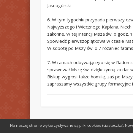
Jasnogórski.
6. W tym tygodniu przypada pierwszy czw
Najwyższego i Wiecznego Kapłana. Niech b
zakonne. W tej intencji Msza św. o godz. 1
Spowiedź pierwszopiątkowa w czasie Mszy
W sobotę po Mszy św. o 7 różaniec fatimsk
7. W ramach odbywającego się w Radomiu V
sprawował Mszę św. dziękczynną za dar wie
Biskup wygłosi także homilię, zaś po Mszy
zapraszamy wszystkie grupy formacyjne i l
Na naszej stronie wykorzystywane są pliki cookies (ciasteczka). N
© 2026 Parafia św. Stefana w Radomiu