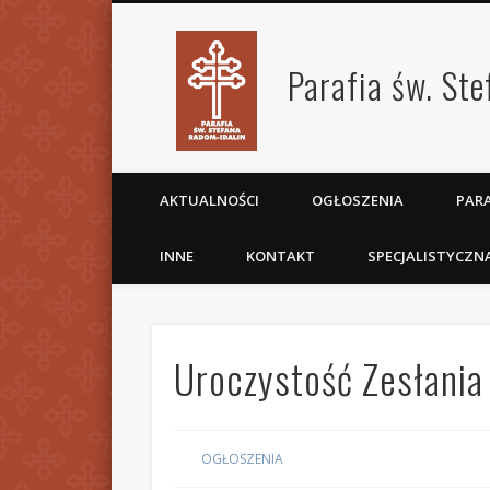
Parafia św. St
AKTUALNOŚCI
OGŁOSZENIA
PARA
INNE
KONTAKT
SPECJALISTYCZN
Uroczystość Zesłani
OGŁOSZENIA