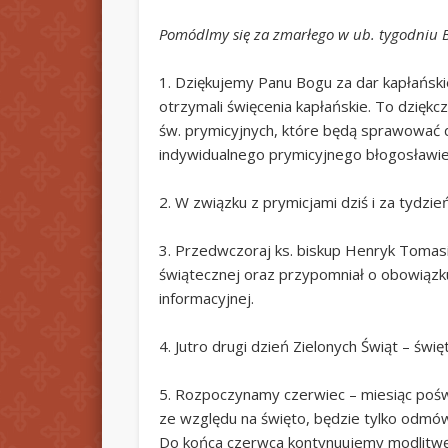
Pomódlmy się za zmarłego w ub. tygodniu B
1. Dziękujemy Panu Bogu za dar kapłański
otrzymali święcenia kapłańskie. To dzięk
św. prymicyjnych, które będą sprawować dz
indywidualnego prymicyjnego błogosławi
2. W związku z prymicjami dziś i za tydz
3. Przedwczoraj ks. biskup Henryk Tomasi
świątecznej oraz przypomniał o obowiązku 
informacyjnej.
4. Jutro drugi dzień Zielonych Świąt – świ
5. Rozpoczynamy czerwiec – miesiąc poś
ze względu na święto, będzie tylko odmówi
Do końca czerwca kontynuujemy modlitwę r