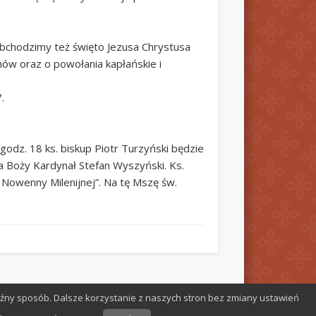
obchodzimy też święto Jezusa Chrystusa
ów oraz o powołania kapłańskie i
.
odz. 18 ks. biskup Piotr Turzyński będzie
ga Boży Kardynał Stefan Wyszyński. Ks.
 Nowenny Milenijnej”. Na tę Mszę św.
aźny sposób. Dalsze korzystanie z naszych stron bez zmiany ustawień
Oparte na
Pinboard Theme
oraz
WordPress