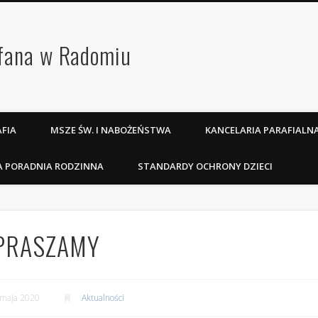
efana w Radomiu
FIA
MSZE ŚW. I NABOŻEŃSTWA
KANCELARIA PARAFIALN
A PORADNIA RODZINNA
STANDARDY OCHRONY DZIECI
ZAPRASZAMY
 maja 2020
Aktualności