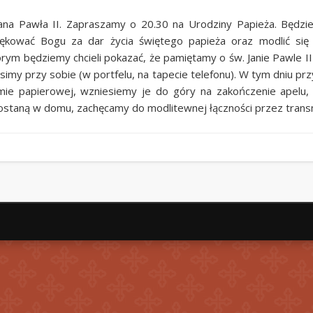
Jana Pawła II. Zapraszamy o 20.30 na Urodziny Papieża. Będzie
ękować Bogu za dar życia świętego papieża oraz modlić się 
ym będziemy chcieli pokazać, że pamiętamy o św. Janie Pawle II 
osimy przy sobie (w portfelu, na tapecie telefonu). W tym dniu prz
mie papierowej, wzniesiemy je do góry na zakończenie apelu, 
ostaną w domu, zachęcamy do modlitewnej łączności przez transm