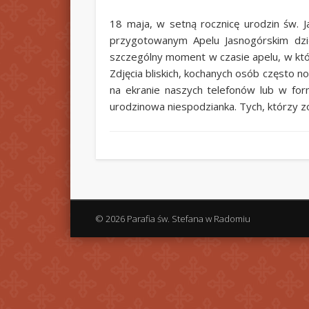
18 maja, w setną rocznicę urodzin św. 
przygotowanym Apelu Jasnogórskim dzi
szczególny moment w czasie apelu, w któr
Zdjęcia bliskich, kochanych osób często n
na ekranie naszych telefonów lub w for
urodzinowa niespodzianka. Tych, którzy z
© 2026 Parafia św. Stefana w Radomiu