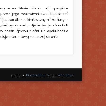
my na modlitwie różańcowej i specjalnie
przez jego wstawiennictwo. Będzie też
i jest on dla nas kimś ważnym i kochanym.
ynieśmy obrazek, zdjęcie św. Jana Pawła II
w czasie śpiewu pieśni. Po apelu będzie
isje internetową na naszej stronie.
Oparte na
Pinboard Theme
oraz
WordPress