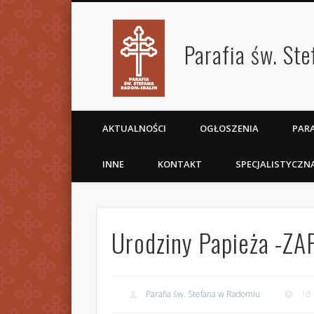
Parafia św. St
AKTUALNOŚCI
OGŁOSZENIA
PARA
INNE
KONTAKT
SPECJALISTYCZN
Urodziny Papieża -
Parafia św. Stefana w Radomiu
18