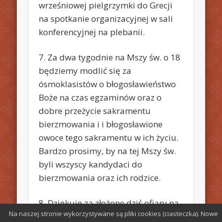
wrześniowej pielgrzymki do Grecji
na spotkanie organizacyjnej w sali
konferencyjnej na plebanii.
7. Za dwa tygodnie na Mszy św. o 18
będziemy modlić się za
ósmoklasistów o błogosławieństwo
Boże na czas egzaminów oraz o
dobre przeżycie sakramentu
bierzmowania i i błogosławione
owoce tego sakramentu w ich życiu.
Bardzo prosimy, by na tej Mszy św.
byli wszyscy kandydaci do
bierzmowania oraz ich rodzice.
8. Dziękuję za złożone dziś ofiary na
Na naszej stronie wykorzystywane są pliki cookies (ciasteczka). Nowe
tacę budowlaną.