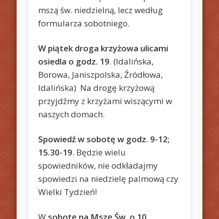
mszą św. niedzielną, lecz według
formularza sobotniego.
W piątek droga krzyżowa ulicami
osiedla o godz. 19
. (Idalińska,
Borowa, Janiszpolska, Źródłowa,
Idalińska) Na drogę krzyżową
przyjdźmy z krzyżami wiszącymi w
naszych domach.
Spowiedź w sobotę w godz. 9-12;
15.30-19
. Będzie wielu
spowiedników, nie odkładajmy
spowiedzi na niedzielę palmową czy
Wielki Tydzień!
W
sobotę na Mszę Św. o 10