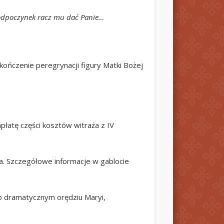
 odpoczynek racz mu dać Panie…
akończenie peregrynacji figury Matki Bożej
płatę części kosztów witraża z IV
ka. Szczegółowe informacje w gablocie
i o dramatycznym orędziu Maryi,