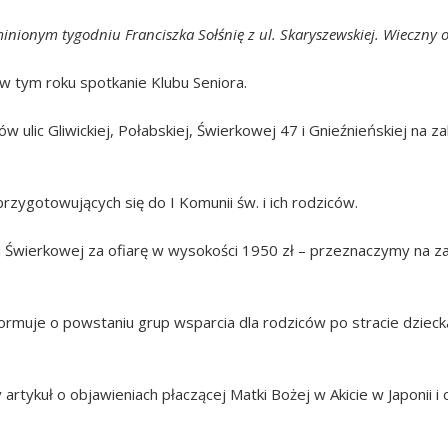
nionym tygodniu Franciszka Sołśnię z ul. Skaryszewskiej. Wieczny
w tym roku spotkanie Klubu Seniora.
w ulic Gliwickiej, Połabskiej, Świerkowej 47 i Gnieźnieńskiej na z
przygotowujących się do I Komunii św. i ich rodziców.
i Świerkowej za ofiarę w wysokości 1950 zł – przeznaczymy na za
ormuje o powstaniu grup wsparcia dla rodziców po stracie dziec
rtykuł o objawieniach płaczącej Matki Bożej w Akicie w Japonii 