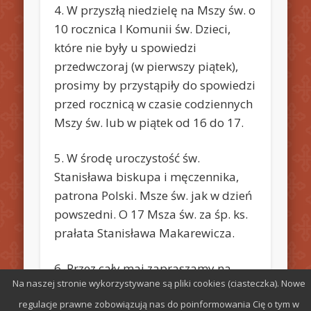
4. W przyszłą niedzielę na Mszy św. o
10 rocznica I Komunii św. Dzieci,
które nie były u spowiedzi
przedwczoraj (w pierwszy piątek),
prosimy by przystąpiły do spowiedzi
przed rocznicą w czasie codziennych
Mszy św. lub w piątek od 16 do 17.
5. W środę uroczystość św.
Stanisława biskupa i męczennika,
patrona Polski. Msze św. jak w dzień
powszedni. O 17 Msza św. za śp. ks.
prałata Stanisława Makarewicza.
6. Przez cały maj zapraszamy na
Na naszej stronie wykorzystywane są pliki cookies (ciasteczka). Nowe
nabożeństwa majowe o 17.30
regulacje prawne zobowiązują nas do poinformowania Cię o tym w