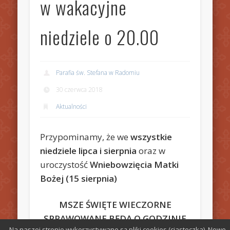
w wakacyjne
niedziele o 20.00
Parafia św. Stefana w Radomiu
30 czerwca 2018
Aktualności
Przypominamy, że we
wszystkie
niedziele lipca i sierpnia
oraz w
uroczystość
Wniebowzięcia Matki
Bożej (15 sierpnia)
MSZE ŚWIĘTE WIECZORNE
SPRAWOWANE BĘDĄ O GODZINIE
Na naszej stronie wykorzystywane są pliki cookies (ciasteczka). Nowe