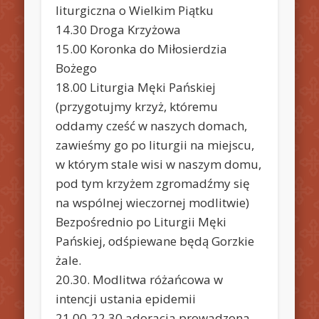
liturgiczna o Wielkim Piątku
14.30 Droga Krzyżowa
15.00 Koronka do Miłosierdzia
Bożego
18.00 Liturgia Męki Pańskiej
(przygotujmy krzyż, któremu
oddamy cześć w naszych domach,
zawieśmy go po liturgii na miejscu,
w którym stale wisi w naszym domu,
pod tym krzyżem zgromadźmy się
na wspólnej wieczornej modlitwie)
Bezpośrednio po Liturgii Męki
Pańskiej, odśpiewane będą Gorzkie
żale.
20.30. Modlitwa różańcowa w
intencji ustania epidemii
21.00-22.30 adoracja prowadzona